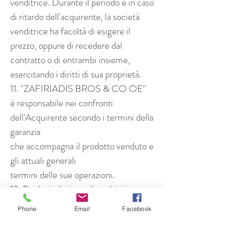
venditrice. Durante il periodo e in caso
di ritardo dell'acquirente, la società
venditrice ha facoltà di esigere il
prezzo, oppure di recedere dal
contratto o di entrambi insieme,
esercitando i diritti di sua proprietà.
11. "ZAFIRIADIS BROS & CO OE"
è responsabile nei confronti
dell'Acquirente secondo i termini della
garanzia
che accompagna il prodotto venduto e
gli attuali generali
termini delle sue operazioni.
12. Per la risoluzione di qualsiasi
controversia tra "ZAFIRIADIS BROS
Phone
Email
Facebook
& CO OE" e Acquirente derivanti