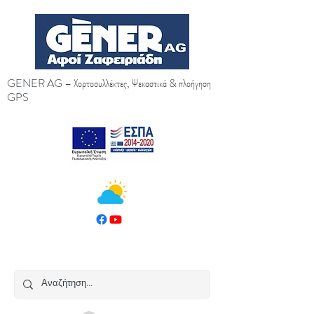
GENER AG – Χορτοσυλλέκτες, Ψεκαστικά & πλοήγηση
GPS