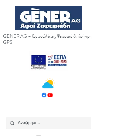
GENER AG – Χορτοσυλλέκτες, Ψεκαστικά & πλοήγηση
GPS