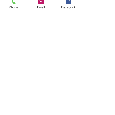
Phone
Email
Facebook
Seguire
Contatto
info@gener.gr
0030 2321032500
Indirizzo
Neos Skopos - Serres 62100 Grecia