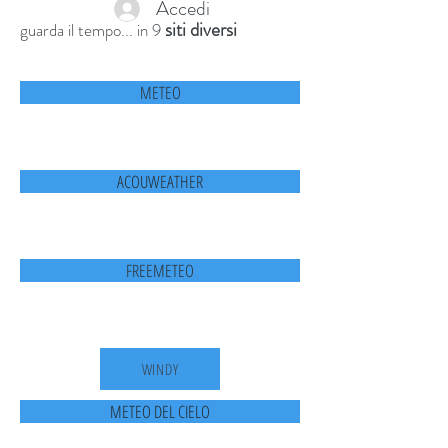
Accedi
siti diversi
guarda il tempo... in 9
METEO
ACOUWEATHER
FREEMETEO
WINDY
METEO DEL CIELO