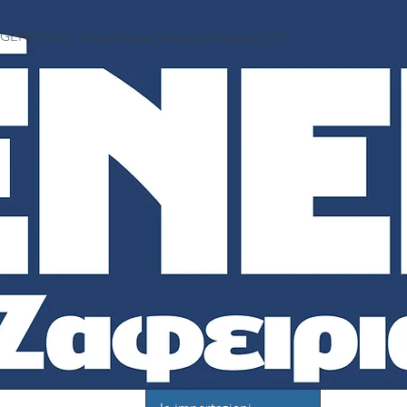
GENER AG – Χορτοσυλλέκτες, Ψεκαστικά & πλοήγηση GPS