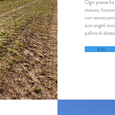
Ogni pressa ha l
stesura, funzio
non sovraccaric
suoi angoli sono
palline di altezz
Di più ...