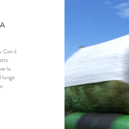
CA
. Con il
etto
er la
l lungo
lo