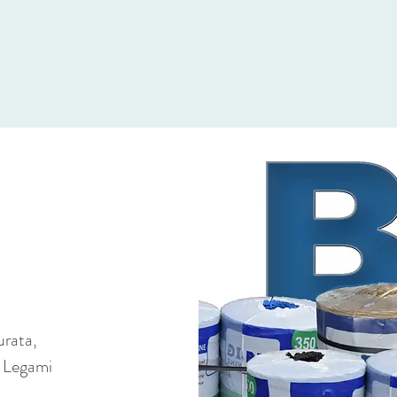
urata,
i. Legami