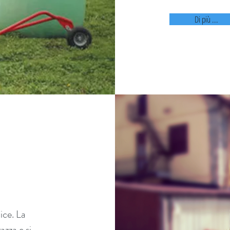
Di più ...
ice. La
azza e si