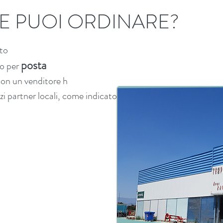
 PUOI ORDINARE?
ato
posta
 o per
con un venditore h
zi partner locali, come indicato sulla mappa