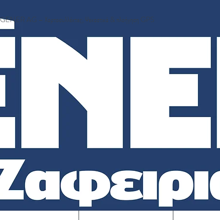
GENER AG – Χορτοσυλλέκτες, Ψεκαστικά & πλοήγηση GPS