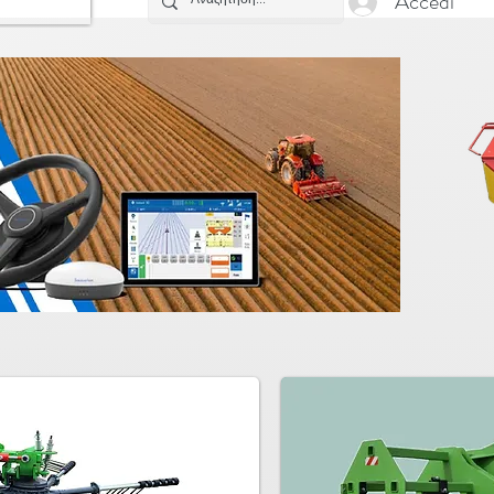
Accedi
α