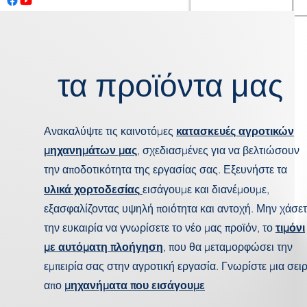
originale
τα προϊόντα μας
Ανακαλύψτε τις καινοτόμες
κατασκευές αγροτικών
μηχανημάτων μας
, σχεδιασμένες για να βελτιώσουν
την αποδοτικότητα της εργασίας σας. Εξευνήστε τα
υλικά χορτοδεσίας
εισάγουμε και διανέμουμε,
εξασφαλίζοντας υψηλή ποιότητα και αντοχή. Μην χάσετ
την ευκαιρία να γνωρίσετε το νέο μας προϊόν, το
τιμόνι
με αυτόματη πλοήγηση
, που θα μεταμορφώσει την
εμπειρία σας στην αγροτική εργασία. Γνωρίστε μια σει
απο
μηχανήματα που εισάγουμε