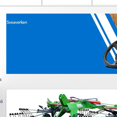
le costruzioni
le importazioni
Περισσότερ
ε
ρά