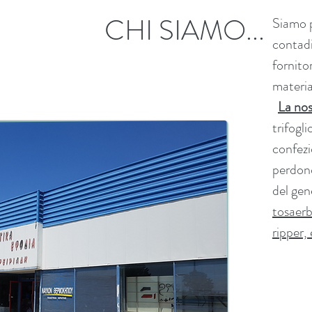
CHI SIAMO...
Siamo p
contadi
fornito
materia
La nos
trifogli
confezi
perdono
del gen
tosaerb
ripper, 